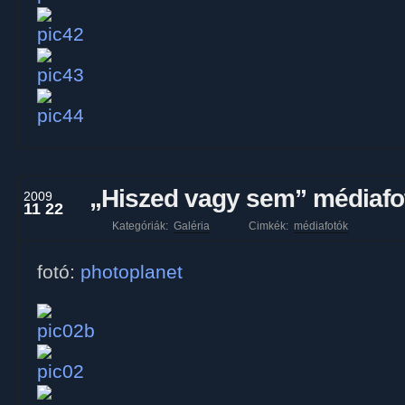
„Hiszed vagy sem” médiafo
2009
11 22
Kategóriák:
Galéria
Cimkék:
médiafotók
fotó:
photoplanet