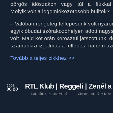
pörgős időszakon vagy túl a fiúkkal.
Melyik volt a legemlékezetesebb bulitok?
– Valóban rengeteg fellépésünk volt nyár
egyik óbudai szórakozóhelyen adott nagy
volt. Majd két órán keresztül játszottunk, 
számunkra izgalmas a fellépés, hanem az
Tovább a teljes cikkhez >>
RTL Klub | Reggeli | Zenél 
2009
08 28
Kategóriák:
Naptár
,
Videó
Cimkék:
interjú
,
tv
,
tv-zen