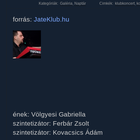
Kategóriák:
Galéria
,
Naptár
Cimkék:
klubkoncert
,
ko
forrás:
JateKlub.hu
ének: Völgyesi Gabriella
szintetizátor: Ferbár Zsolt
szintetizátor: Kovacsics Ádám