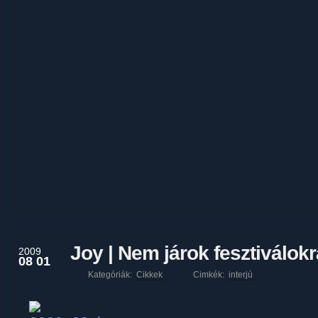
Joy | Nem járok fesztiválokr
2009
08 01
Kategóriák:
Cikkek
Cimkék:
interjú