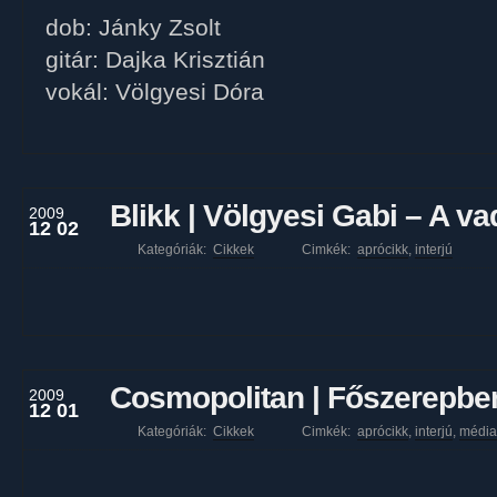
dob: Jánky Zsolt
gitár: Dajka Krisztián
vokál: Völgyesi Dóra
Blikk | Völgyesi Gabi – A vad
2009
12 02
Kategóriák:
Cikkek
Cimkék:
aprócikk
,
interjú
Cosmopolitan | Főszerepbe
2009
12 01
Kategóriák:
Cikkek
Cimkék:
aprócikk
,
interjú
,
média