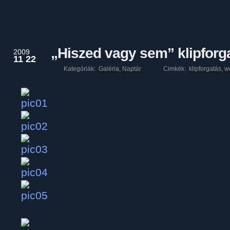
„Hiszed vagy sem” klipforg
2009
11 22
Kategóriák:
Galéria
,
Naptár
Cimkék:
klipforgatás
,
w