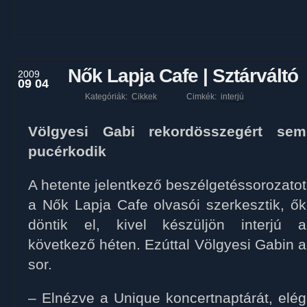
Nők Lapja Cafe | Sztárváltó
2009
09 04
Kategóriák:
Cikkek
Cimkék:
interjú
Völgyesi Gabi rekordösszegért sem
pucérkodik
A hetente jelentkező beszélgetéssorozatot
a Nők Lapja Cafe olvasói szerkesztik, ők
döntik el, kivel készüljön interjú a
következő héten. Ezúttal Völgyesi Gabin a
sor.
– Elnézve a Unique koncertnaptárát, elég