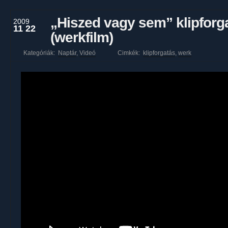
„Hiszed vagy sem” klipforg
2009
11 22
(werkfilm)
Kategóriák:
Naptár
,
Videó
Cimkék:
klipforgatás
,
werk