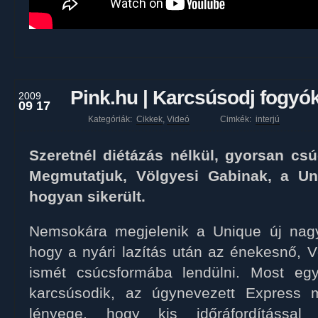
Pink.hu | Karcsúsodj fogyók
2009
09 17
Kategóriák:
Cikkek
,
Videó
Cimkék:
interjú
Szeretnél diétázás nélkül, gyorsan cs
Megmutatjuk, Völgyesi Gabinak, a U
hogyan sikerült.
Nemsokára megjelenik a Unique új nag
hogy a nyári lazítás után az énekesnő, V
ismét csúcsformába lendülni. Most egy 
karcsúsodik, az úgynevezett Express 
lényege, hogy kis időráfordítással