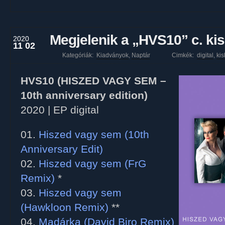
Megjelenik a „HVS10” c. ki
2020
11 02
Kategóriák:
Kiadványok
,
Naptár
Cimkék:
digital
,
ki
HVS10 (HISZED VAGY SEM –
10th anniversary edition)
2020 | EP digital
01.
Hiszed vagy sem (10th
Anniversary Edit)
02.
Hiszed vagy sem (FrG
Remix)
*
03.
Hiszed vagy sem
(Hawkloon Remix)
**
04.
Madárka (David Biro Remix)