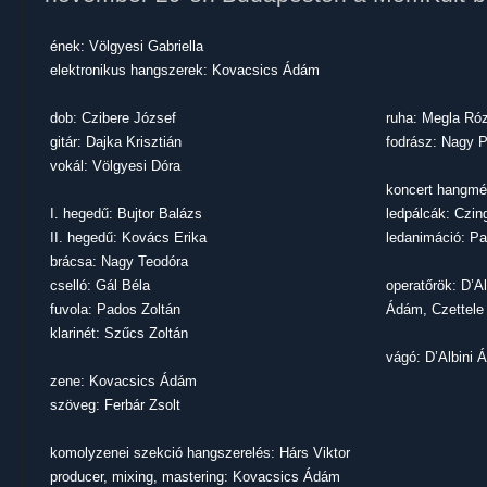
ének: Völgyesi Gabriella
elektronikus hangszerek: Kovacsics Ádám
dob: Czibere József
ruha: Megla Ró
gitár: Dajka Krisztián
fodrász: Nagy P
vokál: Völgyesi Dóra
koncert hangmé
I. hegedű: Bujtor Balázs
ledpálcák: Czing
II. hegedű: Kovács Erika
ledanimáció: Pa
brácsa: Nagy Teodóra
cselló: Gál Béla
operatőrök: D’A
fuvola: Pados Zoltán
Ádám, Czettele
klarinét: Szűcs Zoltán
vágó: D’Albini 
zene: Kovacsics Ádám
szöveg: Ferbár Zsolt
komolyzenei szekció hangszerelés: Hárs Viktor
producer, mixing, mastering: Kovacsics Ádám