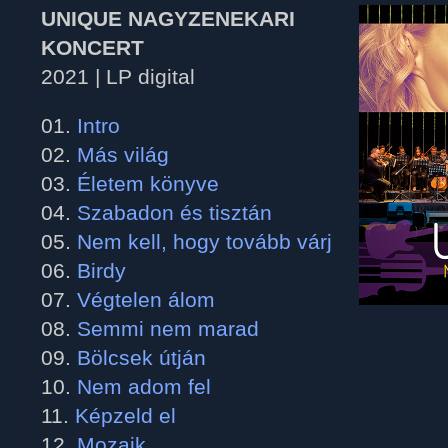
UNIQUE NAGYZENEKARI
KONCERT
2021 | LP digital
01.
Intro
02.
Más világ
03.
Életem könyve
04.
Szabadon és tisztán
05.
Nem kell, hogy tovább várj
06.
Birdy
07.
Végtelen álom
08.
Semmi nem marad
09.
Bölcsek útján
10.
Nem adom fel
11.
Képzeld el
12.
Mozaik