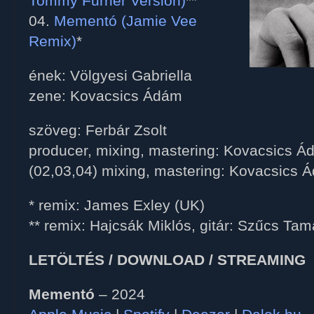
Tommy Furrier Version)
**
04.
Mementó (Jamie Vee
Remix)
*
ének: Völgyesi Gabriella
zene: Kovacsics Ádám
szöveg: Ferbár Zsolt
producer, mixing, mastering: Kovacsics 
(02,03,04) mixing, mastering: Kovacsics 
* remix: James Exley (UK)
** remix: Hajcsák Miklós, gitár: Szűcs Ta
LETÖLTÉS / DOWNLOAD / STREAMING
Mementó
– 2024