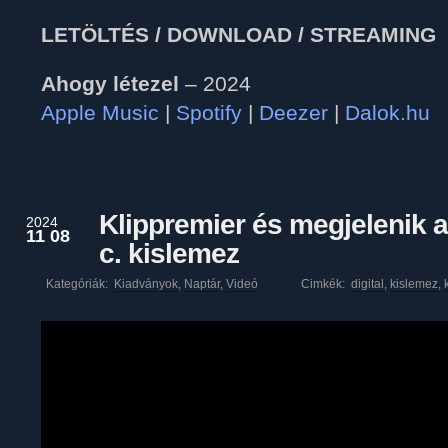
LETÖLTÉS / DOWNLOAD / STREAMING
Ahogy létezel
– 2024
Apple Music
|
Spotify
|
Deezer
|
Dalok.hu
Klippremier és megjelenik
2024
11 08
c. kislemez
Kategóriák:
Kiadványok
,
Naptár
,
Videó
Cimkék:
digital
,
kislemez
,