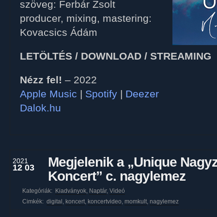
szöveg: Ferbár Zsolt
producer, mixing, mastering:
Kovacsics Ádám
LETÖLTÉS / DOWNLOAD / STREAMING
Nézz fel!
– 2022
Apple Music
|
Spotify
|
Deezer
Dalok.hu
Megjelenik a „Unique Nagy
2021
12 03
Koncert” c. nagylemez
Kategóriák:
Kiadványok
,
Naptár
,
Videó
Cimkék:
digital
,
koncert
,
koncertvideo
,
momkult
,
nagylemez