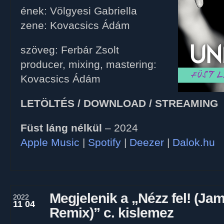
ének: Völgyesi Gabriella
zene: Kovacsics Ádám
szöveg: Ferbár Zsolt
producer, mixing, mastering:
Kovacsics Ádám
LETÖLTÉS / DOWNLOAD / STREAMING
Füst láng nélkül
– 2024
Apple Music
|
Spotify
|
Deezer
|
Dalok.hu
Megjelenik a „Nézz fel! (Ja
2022
11 04
Remix)” c. kislemez