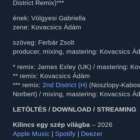
District Remix)***
ének: Völgyesi Gabriella
zene: Kovacsics Ádám
szöveg: Ferbár Zsolt
producer, mixing, mastering: Kovacsics 
* remix: James Exley (UK) / mastering: K
** remix: Kovacsics Ádám
*** remix:
2nd District (H)
(Noszlopy-Kabos
Norbert) / mixing, mastering: Kovacsics 
LETÖLTÉS / DOWNLOAD / STREAMING
Kilincs egy szép világba
– 2026
Apple Music
|
Spotify
|
Deezer