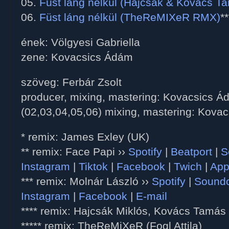
05.
Füst láng nélkül (Hajcsák & Kovács T
06.
Füst láng nélkül (TheReMIXeR RMX)
**
ének: Völgyesi Gabriella
zene: Kovacsics Ádám
szöveg: Ferbár Zsolt
producer, mixing, mastering: Kovacsics 
(02,03,04,05,06) mixing, mastering: Kova
* remix: James Exley (UK)
** remix: Face Papi ››
Spotify
|
Beatport
|
S
Instagram
|
Tiktok
|
Facebook
|
Twich
|
App
*** remix: Molnár László ››
Spotify
|
Sound
Instagram
|
Facebook
|
E-mail
**** remix: Hajcsák Miklós, Kovács Tamás
***** remix: TheReMiXeR (Fogl Attila)