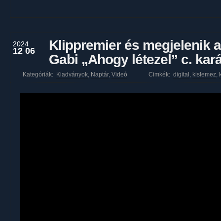
Klippremier és megjelenik a
2024
12 06
Gabi „Ahogy létezel” c. kar
Kategóriák:
Kiadványok
,
Naptár
,
Videó
Cimkék:
digital
,
kislemez
,