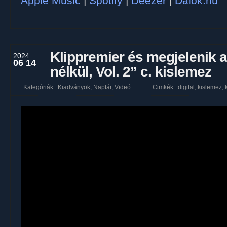
Apple Music
|
Spotify
|
Deezer
|
Dalok.hu
Klippremier és megjelenik a
2024
06 14
nélkül, Vol. 2” c. kislemez
Kategóriák:
Kiadványok
,
Naptár
,
Videó
Cimkék:
digital
,
kislemez
,