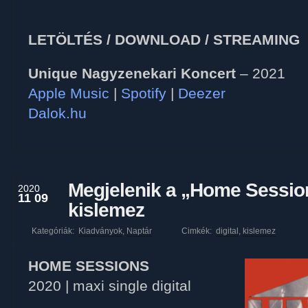
LETÖLTÉS / DOWNLOAD / STREAMING
Unique Nagyzenekari Koncert
– 2021
Apple Music
|
Spotify
|
Deezer
Dalok.hu
Megjelenik a „Home Sessio
2020
11 09
kislemez
Kategóriák:
Kiadványok
,
Naptár
Cimkék:
digital
,
kislemez
HOME SESSIONS
2020 | maxi single digital