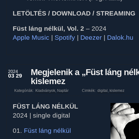
LETÖLTÉS / DOWNLOAD / STREAMING
Füst láng nélkül, Vol. 2
– 2024
Apple Music
|
Spotify
|
Deezer
|
Dalok.hu
Megjelenik a „Füst láng nélk
2024
03 29
kislemez
Kategóriák:
Kiadványok
,
Naptár
Cimkék:
digital
,
kislemez
FÜST LÁNG NÉLKÜL
2024 | single digital
01.
Füst láng nélkül