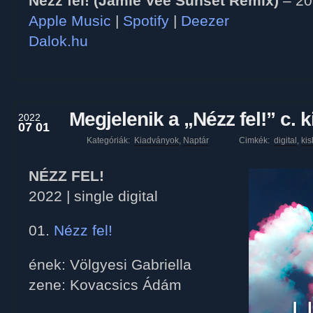
Nézz fel! (Jamie Vee Sunset Remix)
– 20
Apple Music
|
Spotify
|
Deezer
Dalok.hu
Megjelenik a „Nézz fel!” c. 
2022
07 01
Kategóriák:
Kiadványok
,
Naptár
Cimkék:
digital
,
ki
NÉZZ FEL!
2022 | single digital
01.
Nézz fel!
ének: Völgyesi Gabriella
zene: Kovacsics Ádám