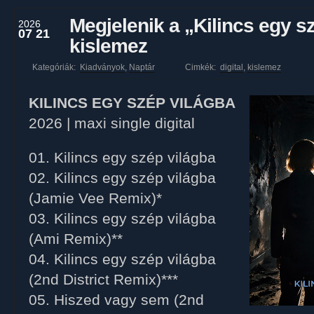
Megjelenik a „Kilincs egy sz
2026
07 21
kislemez
Kategóriák:
Kiadványok
,
Naptár
Cimkék:
digital
,
kislemez
KILINCS EGY SZÉP VILÁGBA
2026 | maxi single digital
01. Kilincs egy szép világba
02. Kilincs egy szép világba
(Jamie Vee Remix)*
03. Kilincs egy szép világba
(Ami Remix)**
04. Kilincs egy szép világba
(2nd District Remix)***
05. Hiszed vagy sem (2nd