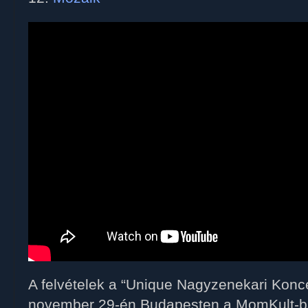
A felvételek a “Unique Nagyzenekari Konc
november 29-én Budapesten a MomKult-b