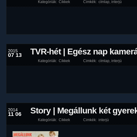
Kategóriák:
Cikkek
Cimkék:
címlap
,
interjú
TVR-hét | Egész nap kamerá
2015
07 13
Kategóriák:
Cikkek
Cimkék:
címlap
,
interjú
Story | Megállunk két gyere
2014
11 06
Kategóriák:
Cikkek
Cimkék:
interjú