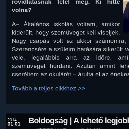
rövidlátásnak felel meg. Ki hitte
volna?
A– Általános iskolás voltam, amikor
kiderült, hogy szemüveget kell viseljek.
Nagy csapás volt ez akkor számomra,
Szerencsére a szüleim hatására sikerült
vele, legalábbis arra az időre, am
szemüveget hordani. Azután amint lehet
cseréltem az okulárét – árulta el az éneke
Tovább a teljes cikkhez >>
Boldogság | A lehető legjo
2014
01 01