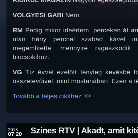
RIDIKÜL MAGAZIN
Nagyon egészségtuda
VÖLGYESI GABI
Nem.
RM
Pedig mikor ideértem, perceken át ar
után hány perccel szabad kávét inn
megemlítette, mennyire ragaszkodik
biocsokihoz.
VG
Tíz évvel ezelőtt tényleg kevésbé f
összetevőivel, mint mostanában. Ezen a té
Tovább a teljes cikkhez >>
Színes RTV | Akadt, amit ki
2015
07 20