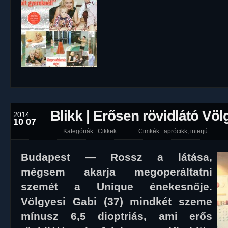
Blikk | Erősen rövidlátó Völ
2014
10 07
Kategóriák:
Cikkek
Cimkék:
aprócikk
,
interjú
Budapest — Rossz a látása,
mégsem akarja megoperáltatni
szemét a Unique énekesnője.
Völgyesi Gabi (37) mindkét szeme
mínusz 6,5 dioptriás, ami erős