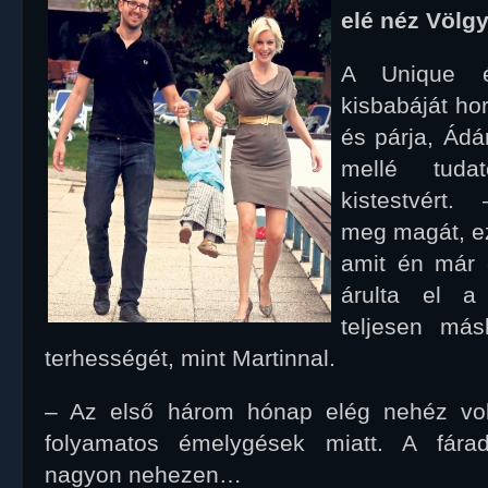
elé néz Völgy
A Unique é
kisbabáját hor
és párja, Ádá
mellé tuda
kistestvért.
meg magát, ezú
amit én már 
árulta el a
teljesen má
terhességét, mint Martinnal.
– Az első három hónap elég nehéz vo
folyamatos émelygések miatt. A fárad
nagyon nehezen…