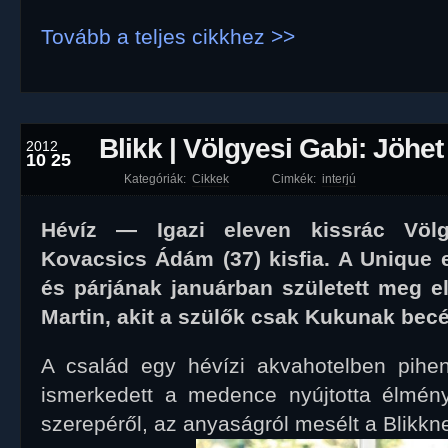
Tovább a teljes cikkhez >>
Blikk | Völgyesi Gabi: Jöhet 
2012
10 25
Kategóriák:
Cikkek
Cimkék:
interjú
Hévíz — Igazi eleven kissrác Völ
Kovacsics Ádám (37) kisfia. A Unique
és párjának januárban született meg 
Martin, akit a szülők csak Kukunak bec
A család egy hévízi akvahotelben pihen
ismerkedett a medence nyújtotta élmény
szerepéről, az anyaságról mesélt a Blikkn