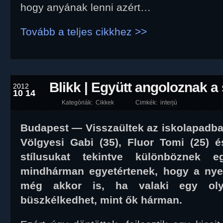
hogy anyának lenni azért…
Tovább a teljes cikkhez >>
Blikk | Együtt angoloznak a
2012
10 14
Kategóriák:
Cikkek
Cimkék:
interjú
Budapest — Visszaültek az iskolapadb
Völgyesi Gabi (35), Fluor Tomi (25) 
stílusukat tekintve különböznek 
mindhárman egyetértenek, hogy a nyel
még akkor is, ha valaki egy olya
büszkélkedhet, mint ők hárman.