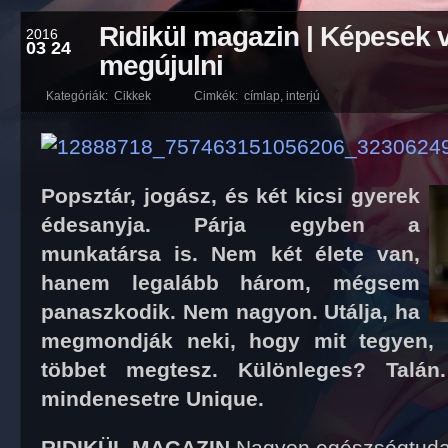
Ridikül magazin | Képesek
2016
03 24
megújulni
Kategóriák:
Cikkek
Cimkék:
címlap
,
interjú
Popsztár, jogász, és két kicsi gyerek
édesanyja. Párja egyben a
munkatársa is. Nem két élete van,
hanem legalább három, mégsem
panaszkodik. Nem nagyon. Utálja, ha
megmondják neki, hogy mit tegyen, 
többet megtesz. Különleges? Talá
mindenesetre Unique.