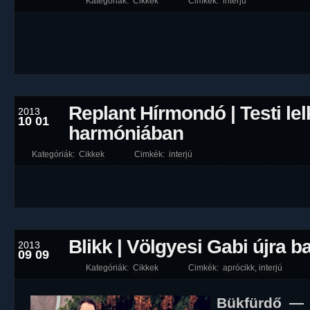
Kategóriák:
Cikkek
Cimkék:
interjú
Replant Hírmondó | Testi lel
2013
10 01
harmóniában
Kategóriák:
Cikkek
Cimkék:
interjú
Blikk | Völgyesi Gabi újra b
2013
09 09
Kategóriák:
Cikkek
Cimkék:
aprócikk
,
interjú
Bükfürdő — 