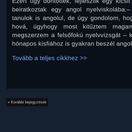
Ezért úgy döntöttek, fejlesztik egy kicsi
beiratkoztak egy angol nyelviskolába
tanulok is angolul, de úgy gondolom, hog
hová, úgyhogy most kitűztem maga
megszerzem a felsőfokú nyelvvizsgát – k
hónapos kisfiához is gyakran beszél ango
Tovább a teljes cikkhez >>
« Korábbi bejegyzések