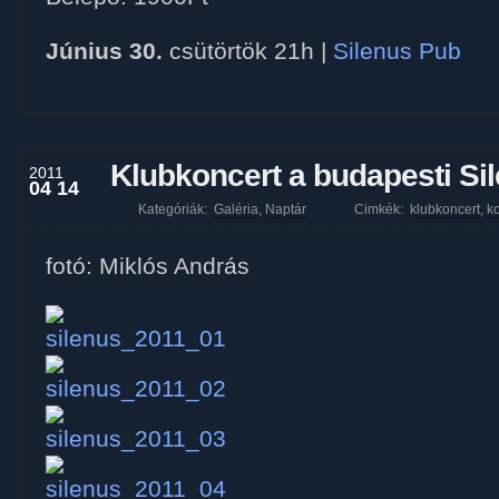
Június 30.
csütörtök 21h |
Silenus Pub
Klubkoncert a budapesti Si
2011
04 14
Kategóriák:
Galéria
,
Naptár
Cimkék:
klubkoncert
,
ko
fotó: Miklós András