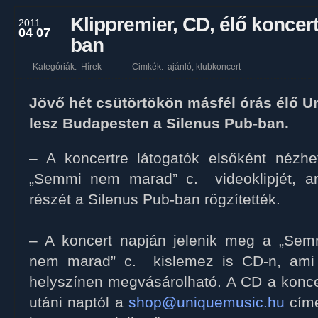
Klippremier, CD, élő koncer
2011
04 07
ban
Kategóriák:
Hírek
Cimkék:
ajánló
,
klubkoncert
Jövő hét csütörtökön másfél órás élő U
lesz Budapesten a Silenus Pub-ban.
– A koncertre látogatók elsőként nézh
„Semmi nem marad” c. videoklipjét, a
részét a Silenus Pub-ban rögzítették.
– A koncert napján jelenik meg a „Sem
nem marad” c. kislemez is CD-n, ami
helyszínen megvásárolható. A CD a konce
utáni naptól a
shop@uniquemusic.hu
cím