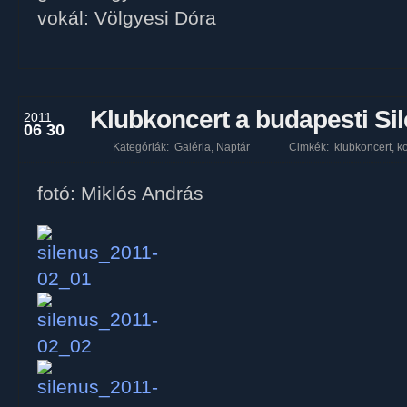
vokál: Völgyesi Dóra
Klubkoncert a budapesti Si
2011
06 30
Kategóriák:
Galéria
,
Naptár
Cimkék:
klubkoncert
,
ko
fotó: Miklós András