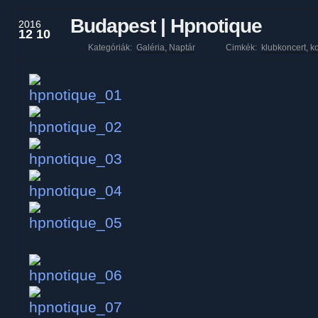
Budapest | Hpnotique
2016
12 10
Kategóriák:
Galéria
,
Naptár
Cimkék:
klubkoncert
,
ko