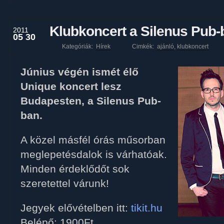
Klubkoncert a Silenus Pub-
2011
05 30
Kategóriák:
Hírek
Cimkék:
ajánló
,
klubkoncert
Június végén ismét élő
Unique koncert lesz
Budapesten, a Silenus Pub-
ban.
A közel másfél órás műsorban
meglepetésdalok is várhatóak.
Minden érdeklődőt sok
szeretettel várunk!
Jegyek elővételben itt:
tikit.hu
Belépő: 1900Ft