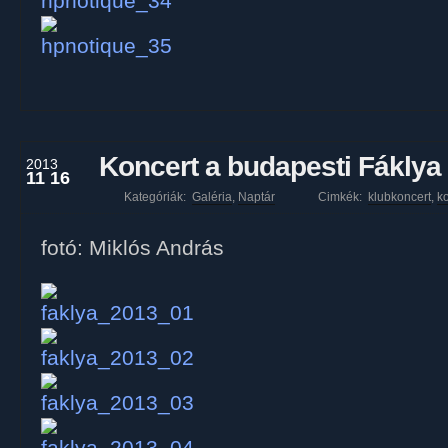
Koncert a budapesti Fáklya
2013
11 16
Kategóriák:
Galéria
,
Naptár
Cimkék:
klubkoncert
,
ko
fotó: Miklós András