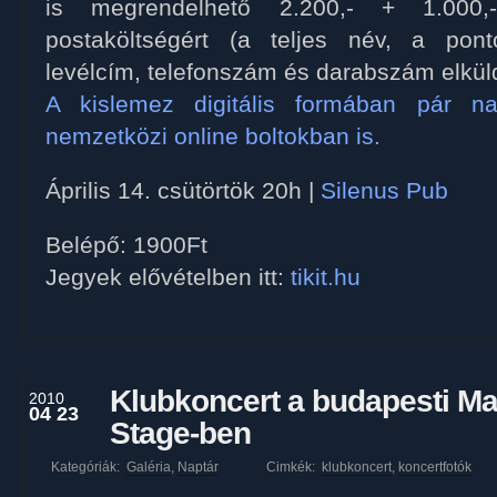
is megrendelhető 2.200,- + 1.000,-
postaköltségért (a teljes név, a pont
levélcím, telefonszám és darabszám elkül
A kislemez digitális formában pár n
nemzetközi online boltokban is.
Április 14. csütörtök 20h |
Silenus Pub
Belépő: 1900Ft
Jegyek elővételben itt:
tikit.hu
Klubkoncert a budapesti M
2010
04 23
Stage-ben
Kategóriák:
Galéria
,
Naptár
Cimkék:
klubkoncert
,
koncertfotók