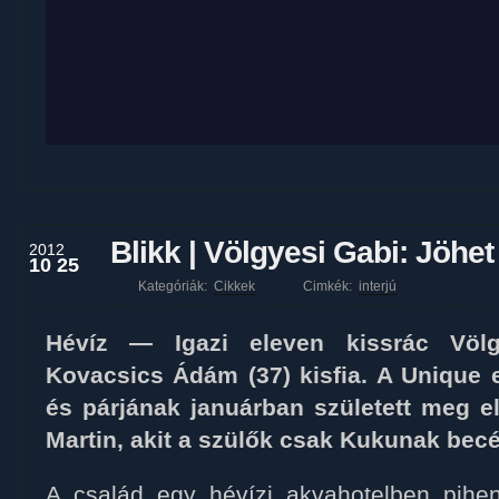
Blikk | Völgyesi Gabi: Jöhet 
2012
10 25
Kategóriák:
Cikkek
Cimkék:
interjú
Hévíz — Igazi eleven kissrác Völ
Kovacsics Ádám (37) kisfia. A Unique
és párjának januárban született meg 
Martin, akit a szülők csak Kukunak bec
A család egy hévízi akvahotelben pihen