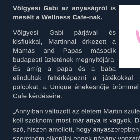
Völgyesi Gabi az anyaságról is
mesélt a Wellness Cafe-nak.
Völgyesi Gabi párjával és
kisfiukkal, Martinnal érkezett a
Mamas and Papas második
budapesti üzletének megnyitójára.
És amíg a papa és a baba
elindultak feltérképezni a játékokkal 
polcokat, a Unique énekesnője örömmel 
Cafe kérdéseire.
„Annyiban változott az életem Martin szül
kell szoknom: most már anya is vagyok. D
szó, hiszen amellett, hogy anyaszerepben 
szeretném elkerülni ennek néhány vonzat