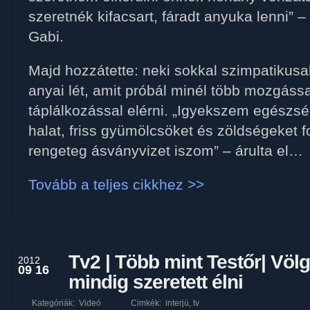
szeretnék kifacsart, fáradt anyuka lenni” 
Gabi.
Majd hozzátette: neki sokkal szimpatikusab
anyai lét, amit próbál minél több mozgáss
táplálkozással elérni. „Igyekszem egészs
halat, friss gyümölcsöket és zöldségeket f
rengeteg ásványvizet iszom” – árulta el…
Tovább a teljes cikkhez >>
Tv2 | Több mint Testőr| Völ
2012
09 16
mindig szeretett élni
Kategóriák:
Videó
Cimkék:
interjú
,
tv