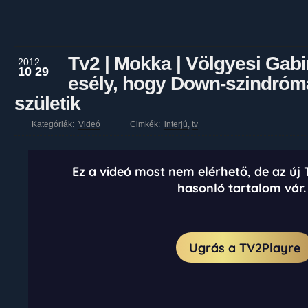
Tv2 | Mokka | Völgyesi Gabi
2012
10 29
esély, hogy Down-szindróm
születik
Kategóriák:
Videó
Cimkék:
interjú
,
tv