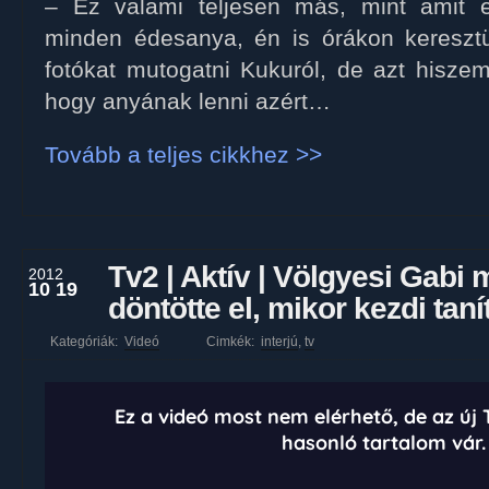
– Ez valami teljesen más, mint amit e
minden édesanya, én is órákon keresztü
fotókat mutogatni Kukuról, de azt hiszem
hogy anyának lenni azért…
Tovább a teljes cikkhez >>
Tv2 | Aktív | Völgyesi Gabi
2012
10 19
döntötte el, mikor kezdi tanít
Kategóriák:
Videó
Cimkék:
interjú
,
tv