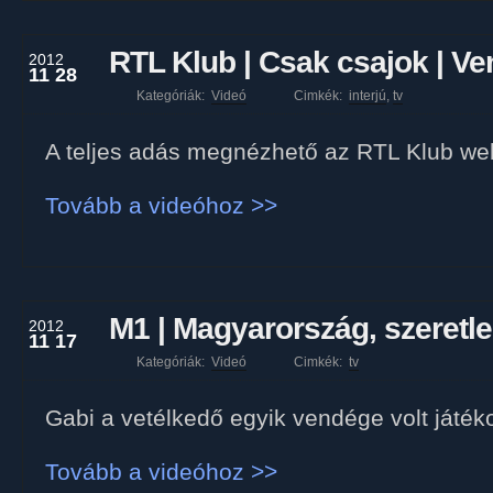
RTL Klub | Csak csajok | V
2012
11 28
Kategóriák:
Videó
Cimkék:
interjú
,
tv
A teljes adás megnézhető az RTL Klub we
Tovább a videóhoz >>
M1 | Magyarország, szeretle
2012
11 17
Kategóriák:
Videó
Cimkék:
tv
Gabi a vetélkedő egyik vendége volt játék
Tovább a videóhoz >>