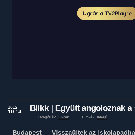
Blikk | Együtt angoloznak a
2012
10 14
Kategóriák:
Cikkek
Cimkék:
interjú
Budapest — Visszaültek az iskolapadb