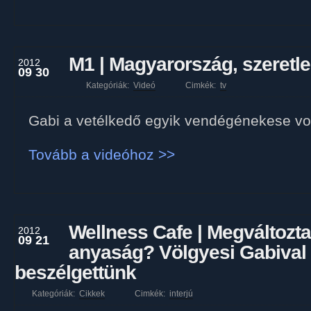
M1 | Magyarország, szeretle
2012
09 30
Kategóriák:
Videó
Cimkék:
tv
Gabi a vetélkedő egyik vendégénekese vol
Tovább a videóhoz >>
Wellness Cafe | Megváltozta
2012
09 21
anyaság? Völgyesi Gabival
beszélgettünk
Kategóriák:
Cikkek
Cimkék:
interjú