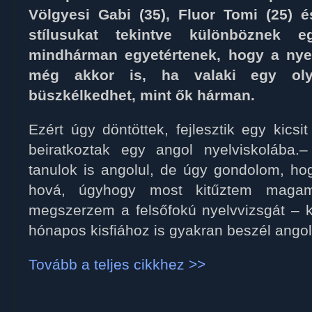
Völgyesi Gabi (35), Fluor Tomi (25) 
stílusukat tekintve különböznek 
mindhárman egyetértenek, hogy a nyel
még akkor is, ha valaki egy olya
büszkélkedhet, mint ők hárman.
Ezért úgy döntöttek, fejlesztik egy kicsi
beiratkoztak egy angol nyelviskolába
tanulok is angolul, de úgy gondolom, hog
hová, úgyhogy most kitűztem maga
megszerzem a felsőfokú nyelvvizsgát – k
hónapos kisfiához is gyakran beszél ango
Tovább a teljes cikkhez >>