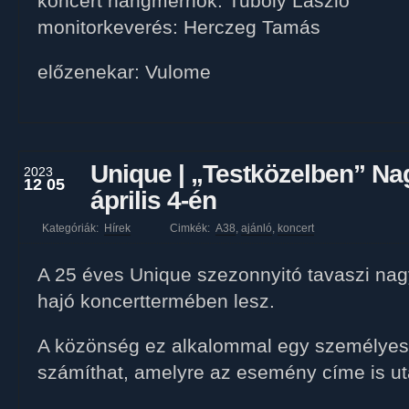
koncert hangmérnök: Tuboly László
monitorkeverés: Herczeg Tamás
előzenekar: Vulome
Unique | „Testközelben” Na
2023
12 05
április 4-én
Kategóriák:
Hírek
Cimkék:
A38
,
ajánló
,
koncert
A 25 éves Unique szezonnyitó tavaszi nag
hajó koncerttermében lesz.
A közönség ez alkalommal egy személyes 
számíthat, amelyre az esemény címe is ut