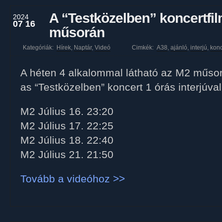
A “Testközelben” koncertfi
2024
07 16
műsorán
Kategóriák:
Hírek
,
Naptár
,
Videó
Cimkék:
A38
,
ajánló
,
interjú
,
konc
A héten 4 alkalommal látható az M2 műsorá
as “Testközelben” koncert 1 órás interjúva
M2 Július 16. 23:20
M2 Július 17. 22:25
M2 Július 18. 22:40
M2 Július 21. 21:50
Tovább a videóhoz >>