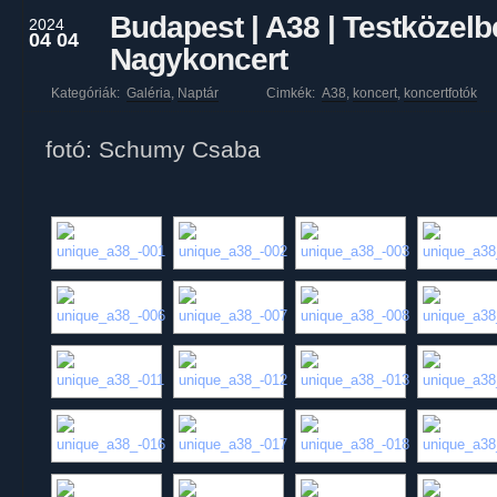
Budapest | A38 | Testközel
2024
04 04
Nagykoncert
Kategóriák:
Galéria
,
Naptár
Cimkék:
A38
,
koncert
,
koncertfotók
fotó: Schumy Csaba