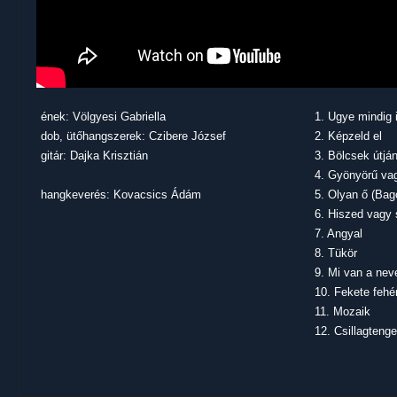
ének: Völgyesi Gabriella
1. Ugye mindig i
dob, ütőhangszerek: Czibere József
2. Képzeld el
gitár: Dajka Krisztián
3. Bölcsek útjá
4. Gyönyörű va
hangkeverés: Kovacsics Ádám
5. Olyan ő (Ba
6. Hiszed vagy
7. Angyal
8. Tükör
9. Mi van a ne
10. Fekete fehé
11. Mozaik
12. Csillagtenge