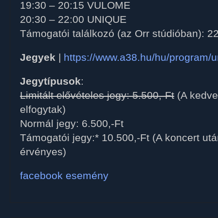
19:30 – 20:15 VULOME
20:30 – 22:00 UNIQUE
Támogatói találkozó (az Orr stúdióban): 2
Jegyek
|
https://www.a38.hu/hu/program/
Jegytípusok
:
Limitált elővételes jegy: 5.500,-Ft
(A kedve
elfogytak)
Normál jegy: 6.500,-Ft
Támogatói jegy:* 10.500,-Ft (A koncert után
érvényes)
facebook esemény