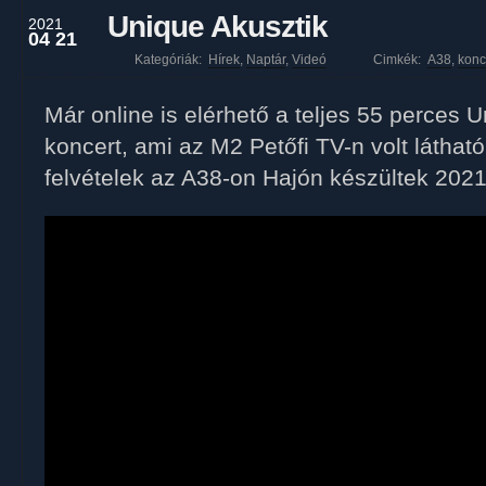
Unique Akusztik
2021
04 21
Kategóriák:
Hírek
,
Naptár
,
Videó
Cimkék:
A38
,
konc
Már online is elérhető a teljes 55 perces 
koncert, ami az M2 Petőfi TV-n volt látható
felvételek az A38-on Hajón készültek 2021