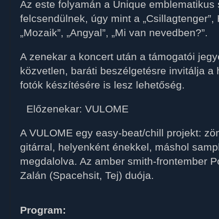
Az este folyamán a Unique emblematikus s
felcsendülnek, úgy mint a „Csillagtenger”,
„Mozaik”, „Angyal”, „Mi van nevedben?”.
A zenekar a koncert után a támogatói jegy
közvetlen, baráti beszélgetésre invitálja a
fotók készítésére is lesz lehetőség.
Előzenekar: VULOME
A VULOME egy easy-beat/chill projekt: zöm
gitárral, helyenként énekkel, máshol samp
megdalolva. Az amber smith-frontember P
Zalán (Spacehsit, Tej) duója.
Program: