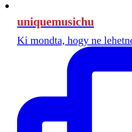
uniquemusichu
Ki mondta, hogy ne lehetn