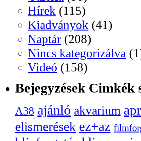
Hírek
(115)
Kiadványok
(41)
Naptár
(208)
Nincs kategorizálva
(1
Videó
(158)
Bejegyzések Cimkék s
ap
ajánló
akvarium
A38
ez+az
elismerések
filmfor