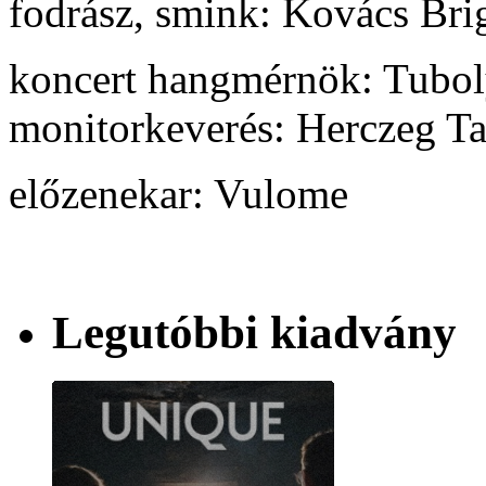
fodrász, smink: Kovács Brig
koncert hangmérnök: Tubol
monitorkeverés: Herczeg T
előzenekar: Vulome
Legutóbbi kiadvány