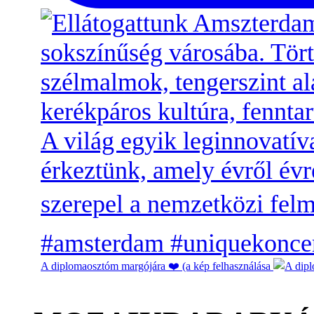
A diplomaosztóm margójára ❤️ (a kép felhasználása