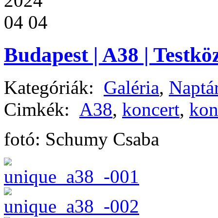
2024
04 04
Budapest | A38 | Testk
Kategóriák:
Galéria
,
Naptá
Cimkék:
A38
,
koncert
,
kon
fotó: Schumy Csaba