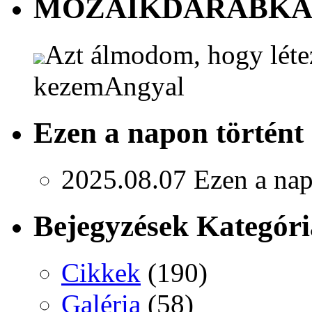
MOZAIKDARABK
Azt álmodom, hogy létez
kezem
Angyal
Ezen a napon történt
2025.08.07
Ezen a nap
Bejegyzések Kategóri
Cikkek
(190)
Galéria
(58)