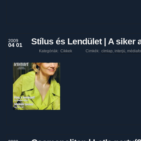
Stílus és Lendület | A siker 
2009
04 01
Kategóriák:
Cikkek
Cimkék:
címlap
,
interjú
,
médiafo