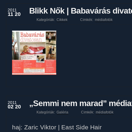
Blikk Nők | Babavárás diva
2011
11 20
Kategóriák:
Cikkek
Cimkék:
médiafotók
„Semmi nem marad” média
2011
02 20
Kategóriák:
Galéria
Cimkék:
médiafotók
haj: Zaric Viktor | East Side Hair