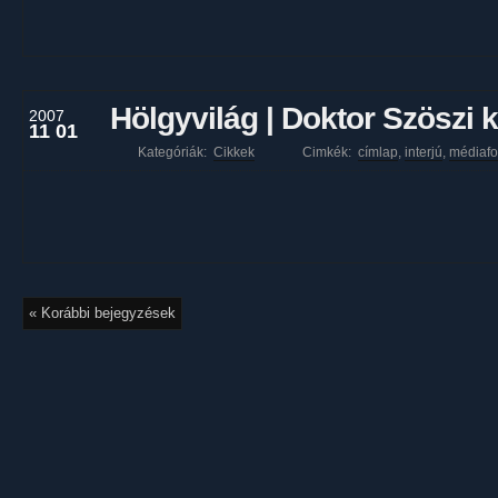
Hölgyvilág | Doktor Szöszi 
2007
11 01
Kategóriák:
Cikkek
Cimkék:
címlap
,
interjú
,
médiafo
« Korábbi bejegyzések