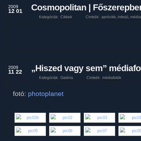
Cosmopolitan | Főszerepbe
2009
12 01
Kategóriák:
Cikkek
Cimkék:
aprócikk
,
interjú
,
média
„Hiszed vagy sem” médiafo
2009
11 22
Kategóriák:
Galéria
Cimkék:
médiafotók
fotó:
photoplanet