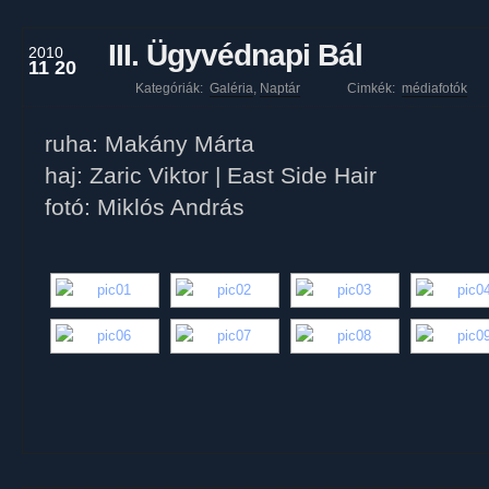
III. Ügyvédnapi Bál
2010
11 20
Kategóriák:
Galéria
,
Naptár
Cimkék:
médiafotók
ruha: Makány Márta
haj: Zaric Viktor | East Side Hair
fotó: Miklós András