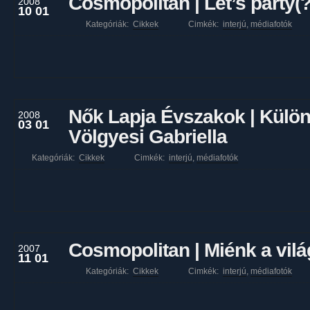
Cosmopolitan | Let’s party(?
2008
10 01
Kategóriák:
Cikkek
Cimkék:
interjú
,
médiafotók
Nők Lapja Évszakok | Külön
2008
03 01
Völgyesi Gabriella
Kategóriák:
Cikkek
Cimkék:
interjú
,
médiafotók
Cosmopolitan | Miénk a vilá
2007
11 01
Kategóriák:
Cikkek
Cimkék:
interjú
,
médiafotók