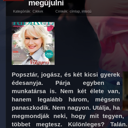
megújulni
Kategóriák:
Cikkek
Cimkék:
címlap
,
interjú
Popsztár, jogász, és két kicsi gyerek
édesanyja. Párja egyben a
munkatársa is. Nem két élete van,
hanem legalább három, mégsem
panaszkodik. Nem nagyon. Utálja, ha
megmondják neki, hogy mit tegyen, 
többet megtesz. Különleges? Talá