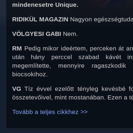
mindenesetre Unique.
RIDIKÜL MAGAZIN
Nagyon egészségtuda
VÖLGYESI GABI
Nem.
RM
Pedig mikor ideértem, perceken át ar
után hány perccel szabad kávét inn
megemlítette, mennyire ragaszkodik
biocsokihoz.
VG
Tíz évvel ezelőtt tényleg kevésbé f
összetevőivel, mint mostanában. Ezen a té
Tovább a teljes cikkhez >>