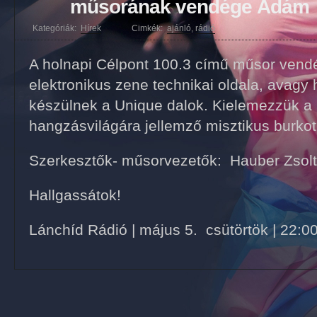
műsorának vendége Ádám
Kategóriák:
Hírek
Cimkék:
ajánló
,
rádió
A holnapi Célpont 100.3 című műsor ven
elektronikus zene technikai oldala, avagy
készülnek a Unique dalok. Kielemezzük a
hangzásvilágára jellemző misztikus burkot
Szerkesztők- műsorvezetők: Hauber Zsolt
Hallgassátok!
Lánchíd Rádió | május 5. csütörtök | 22:00