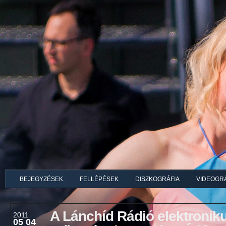
BEJEGYZÉSEK
FELLÉPÉSEK
DISZKOGRÁFIA
VIDEOGRÁ
A Lánchíd Rádió elektronik
2011
05 04