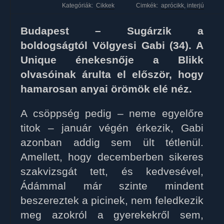
Kategóriák:
Cikkek
Cimkék:
aprócikk
,
interjú
Budapest – Sugárzik a
boldogságtól Völgyesi Gabi (34). A
Unique énekesnője a Blikk
olvasóinak árulta el először, hogy
hamarosan anyai örömök elé néz.
A csöppség pedig – neme egyelőre
titok – január végén érkezik, Gabi
azonban addig sem ült tétlenül.
Amellett, hogy decemberben sikeres
szakvizsgát tett, és kedvesével,
Ádámmal már szinte mindent
beszereztek a picinek, nem feledkezik
meg azokról a gyerekekről sem,