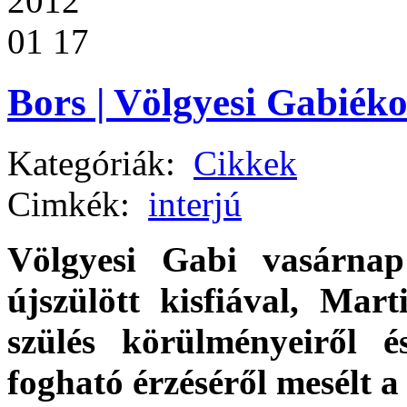
2012
01 17
Bors | Völgyesi Gabiéko
Kategóriák:
Cikkek
Cimkék:
interjú
Völgyesi Gabi vasárna
újszülött kisfiával, Mar
szülés körülményeiről
fogható érzéséről mesélt 