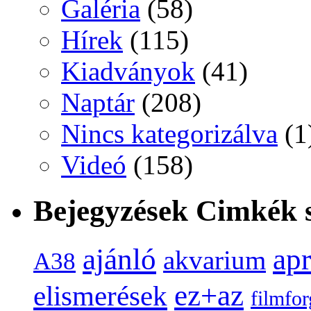
Galéria
(58)
Hírek
(115)
Kiadványok
(41)
Naptár
(208)
Nincs kategorizálva
(1
Videó
(158)
Bejegyzések Cimkék s
ap
ajánló
akvarium
A38
ez+az
elismerések
filmfor