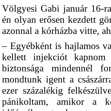
Völgyesi Gabi január 16-ra
én olyan erősen kezdett gö
azonnal a kórházba vitte, 
– Egyébként is hajlamos va
kellett injekciót kapno
biztonsága mindennél fo
mondtunk igent a császárr
ezer százalékig felkészülv
pánikoltam, amikor a 