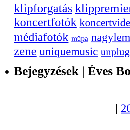
klippremie
klipforgatás
koncertfotók
koncertvid
médiafotók
nagylem
müpa
zene
uniquemusic
unplu
Bejegyzések | Éves B
|
2