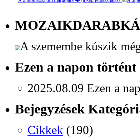
A diplomaosztóm margójára ❤️ (a kép felhasználása
MOZAIKDARABK
A szemembe kúszik még 
Ezen a napon történt
2025.08.09
Ezen a nap
Bejegyzések Kategóri
Cikkek
(190)