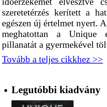
időérzékemet elvesztve 
szeretetérzés kerített a h
egészen új értelmet nyert. 
meghatottan a Unique 
pillanatát a gyermekével tölt
Tovább a teljes cikkhez >>
Legutóbbi kiadvány