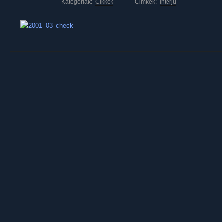
Kategóriák:
Cikkek
Cimkék:
interjú