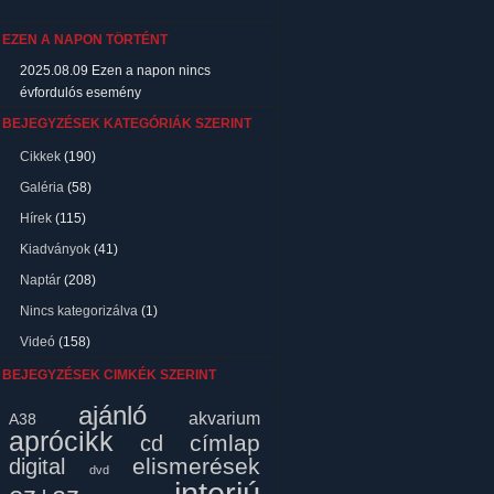
EZEN A NAPON TÖRTÉNT
2025.08.09
Ezen a napon nincs
évfordulós esemény
BEJEGYZÉSEK KATEGÓRIÁK SZERINT
Cikkek
(190)
Galéria
(58)
Hírek
(115)
Kiadványok
(41)
Naptár
(208)
Nincs kategorizálva
(1)
Videó
(158)
BEJEGYZÉSEK CIMKÉK SZERINT
ajánló
akvarium
A38
aprócikk
címlap
cd
elismerések
digital
dvd
interjú