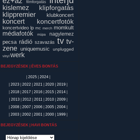
ez+az
filmforgatás
kislemez
klipforgatás
klippremier
klubkoncert
koncert
koncertfotók
momkult
koncertvideo
lp
mc
merch
médiafotók
nagylemez
müpa
tv
tv-
rádió
pecsa
szavazás
zene
uniquemusic
unplugged
werk
vinyl
BEJEGYZÉSEK | ÉVES BONTÁS
|
2025
|
2024
|
|
2023
|
2022
|
2021
|
2020
|
2019
|
|
2018
|
2017
|
2016
|
2015
|
2014
|
|
2013
|
2012
|
2011
|
2010
|
2009
|
|
2008
|
2007
|
2006
|
2005
|
2004
|
|
2003
|
2002
|
2001
|
2000
|
1999
|
BEJEGYZÉSEK | HAVI BONTÁS
ejegyzések
avi