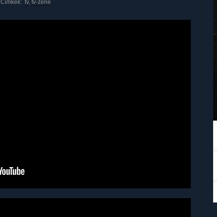
Cimkék:
tv
,
tv-zene