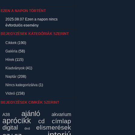
EZEN A NAPON TÖRTÉNT
2025.08.07
Ezen a napon nincs
évfordulós esemény
BEJEGYZÉSEK KATEGÓRIÁK SZERINT
Cikkek
(190)
Galéria
(58)
Hírek
(115)
Kiadványok
(41)
Naptár
(208)
Nincs kategorizálva
(1)
Videó
(158)
BEJEGYZÉSEK CIMKÉK SZERINT
ajánló
akvarium
A38
aprócikk
címlap
cd
elismerések
digital
dvd
interjú