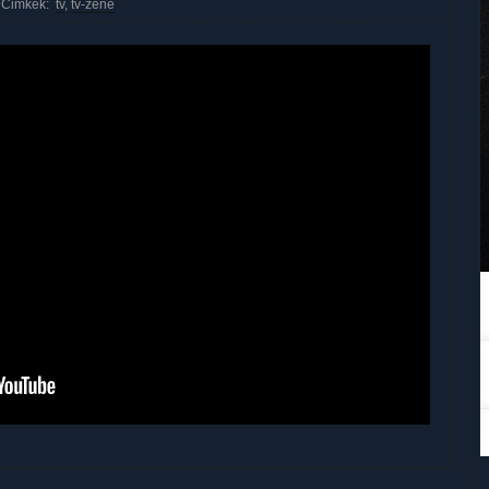
Cimkék:
tv
,
tv-zene