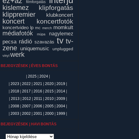
ez+az
filmforgatás
kislemez
klipforgatás
klippremier
klubkoncert
koncert
koncertfotók
momkult
koncertvideo
lp
mc
merch
médiafotók
nagylemez
müpa
tv
tv-
rádió
pecsa
szavazás
zene
uniquemusic
unplugged
werk
vinyl
BEJEGYZÉSEK | ÉVES BONTÁS
|
2025
|
2024
|
|
2023
|
2022
|
2021
|
2020
|
2019
|
|
2018
|
2017
|
2016
|
2015
|
2014
|
|
2013
|
2012
|
2011
|
2010
|
2009
|
|
2008
|
2007
|
2006
|
2005
|
2004
|
|
2003
|
2002
|
2001
|
2000
|
1999
|
BEJEGYZÉSEK | HAVI BONTÁS
ejegyzések
avi