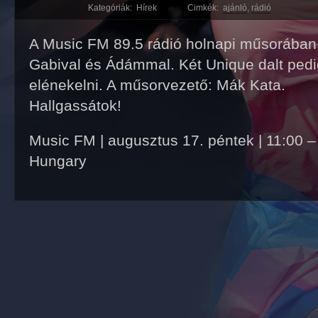
Kategóriák:
Hírek
Cimkék:
ajánló
,
rádió
A Music FM 89.5 rádió holnapi műsorában i
Gabival és Ádámmal. Két Unique dalt pedi
elénekelni. A műsorvezető: Mák Kata.
Hallgassátok!
Music FM | augusztus 17. péntek | 11:00 –
Hungary