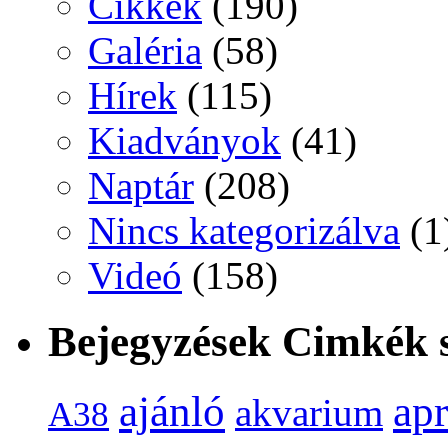
Cikkek
(190)
Galéria
(58)
Hírek
(115)
Kiadványok
(41)
Naptár
(208)
Nincs kategorizálva
(1
Videó
(158)
Bejegyzések Cimkék s
ap
ajánló
akvarium
A38