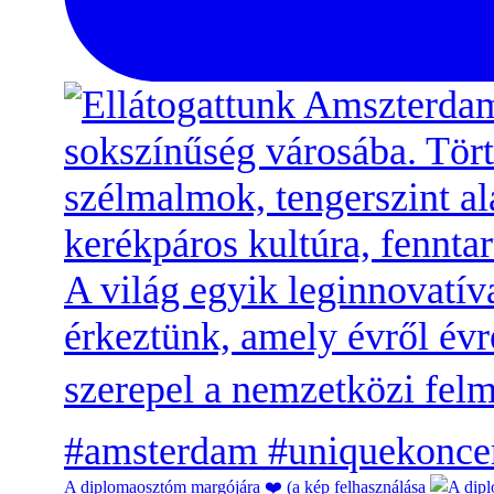
A diplomaosztóm margójára ❤️ (a kép felhasználása