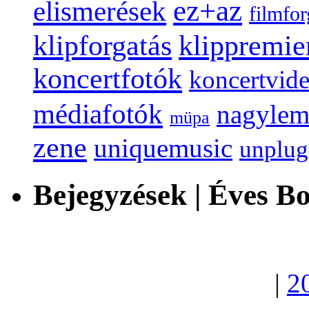
ez+az
elismerések
filmfor
klippremie
klipforgatás
koncertfotók
koncertvid
médiafotók
nagylem
müpa
zene
uniquemusic
unplu
Bejegyzések | Éves B
|
2