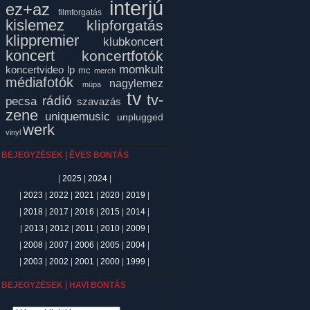
interjú
ez+az
filmforgatás
kislemez
klipforgatás
klippremier
klubkoncert
koncert
koncertfotók
momkult
koncertvideo
lp
mc
merch
médiafotók
nagylemez
müpa
tv
tv-
rádió
pecsa
szavazás
zene
uniquemusic
unplugged
werk
vinyl
BEJEGYZÉSEK | ÉVES BONTÁS
|
2025
|
2024
|
|
2023
|
2022
|
2021
|
2020
|
2019
|
|
2018
|
2017
|
2016
|
2015
|
2014
|
|
2013
|
2012
|
2011
|
2010
|
2009
|
|
2008
|
2007
|
2006
|
2005
|
2004
|
|
2003
|
2002
|
2001
|
2000
|
1999
|
BEJEGYZÉSEK | HAVI BONTÁS
ejegyzések