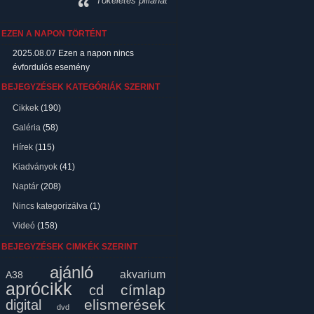
Tökéletes pillanat
EZEN A NAPON TÖRTÉNT
2025.08.07
Ezen a napon nincs
évfordulós esemény
BEJEGYZÉSEK KATEGÓRIÁK SZERINT
Cikkek
(190)
Galéria
(58)
Hírek
(115)
Kiadványok
(41)
Naptár
(208)
Nincs kategorizálva
(1)
Videó
(158)
BEJEGYZÉSEK CIMKÉK SZERINT
ajánló
akvarium
A38
aprócikk
címlap
cd
elismerések
digital
dvd