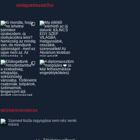
uniquemusichu
MOZAIKDARABKÁK
Szemed tiszta ragyogása nem néz senki
másra