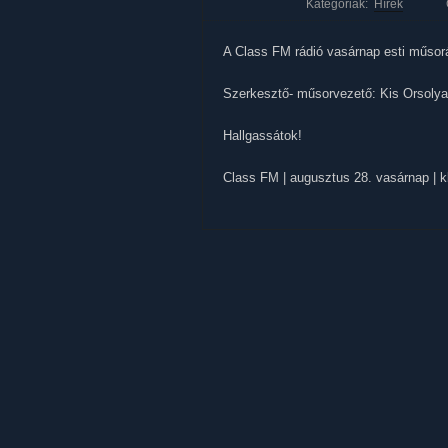
Kategóriák:
Hírek
A Class FM rádió vasárnap esti műsorá
Szerkesztő- műsorvezető: Kis Orsolya
Hallgassátok!
Class FM | augusztus 28. vasárnap | k