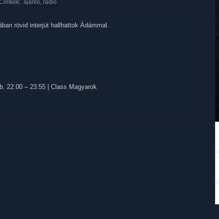
Cimkék:
ajánló
,
rádió
ban rövid interjút hallhattok Ádámmal.
b. 22:00 – 23:55 | Class Magyarok