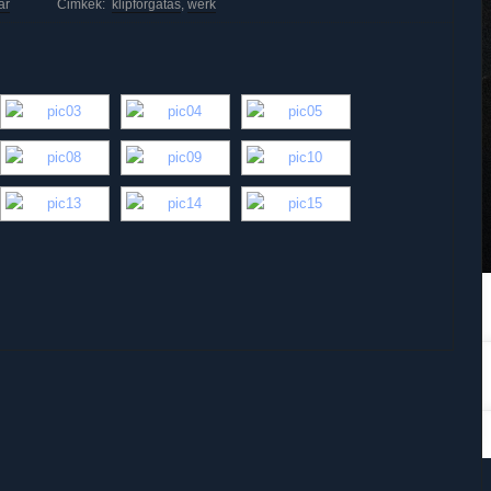
ár
Cimkék:
klipforgatás
,
werk