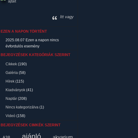
ajtait
Itt vagy
EZEN A NAPON TÖRTÉNT
2025.08.07
Ezen a napon nincs
évfordulós esemény
BEJEGYZÉSEK KATEGÓRIÁK SZERINT
Cikkek
(190)
Galéria
(58)
Hírek
(115)
Kiadványok
(41)
Naptár
(208)
Nincs kategorizálva
(1)
Videó
(158)
BEJEGYZÉSEK CIMKÉK SZERINT
ajánló
akvarium
A38