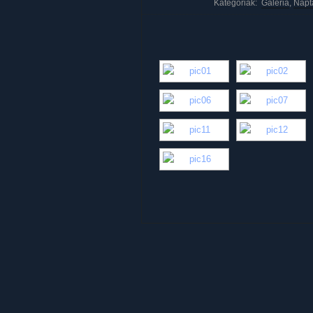
Kategóriák:
Galéria
,
Napt