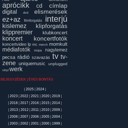
aprócikk
címlap
cd
elismerések
digital
dvd
interjú
ez+az
filmforgatás
kislemez
klipforgatás
klippremier
klubkoncert
koncert
koncertfotók
momkult
koncertvideo
lp
mc
merch
médiafotók
nagylemez
müpa
tv
tv-
rádió
pecsa
szavazás
zene
uniquemusic
unplugged
werk
vinyl
BEJEGYZÉSEK | ÉVES BONTÁS
|
2025
|
2024
|
|
2023
|
2022
|
2021
|
2020
|
2019
|
|
2018
|
2017
|
2016
|
2015
|
2014
|
|
2013
|
2012
|
2011
|
2010
|
2009
|
|
2008
|
2007
|
2006
|
2005
|
2004
|
|
2003
|
2002
|
2001
|
2000
|
1999
|