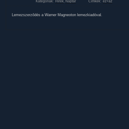
Kategóriák:
Hírek
,
Naptár
Cimkék:
ez+az
Lemezszerződés a Warner Magneoton lemezkiadóval.