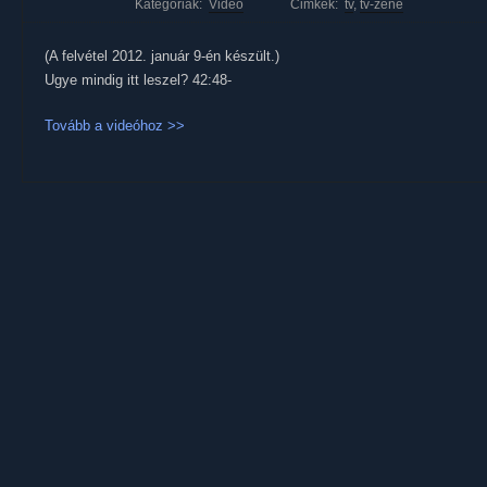
Kategóriák:
Videó
Cimkék:
tv
,
tv-zene
(A felvétel 2012. január 9-én készült.)
Ugye mindig itt leszel? 42:48-
Tovább a videóhoz >>