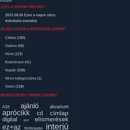
lhiszem
EZEN A NAPON TÖRTÉNT
2025.08.06
Ezen a napon nincs
évfordulós esemény
BEJEGYZÉSEK KATEGÓRIÁK SZERINT
Cikkek
(190)
Galéria
(58)
Hírek
(115)
Kiadványok
(41)
Naptár
(208)
Nincs kategorizálva
(1)
Videó
(158)
BEJEGYZÉSEK CIMKÉK SZERINT
ajánló
akvarium
A38
aprócikk
címlap
cd
elismerések
digital
dvd
interjú
ez+az
filmforgatás