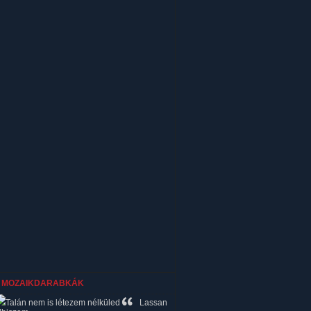
MOZAIKDARABKÁK
Talán nem is létezem nélküled
Lassan