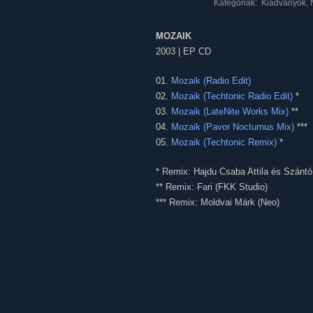
Kategóriák:
Kiadványok
,
MOZAIK
2003 | EP CD
01.
Mozaik (Radio Edit)
02.
Mozaik (Techtonic Radio Edit)
*
03.
Mozaik (LateNite Works Mix)
**
04.
Mozaik (Pavor Nocturnus Mix)
***
05.
Mozaik (Techtonic Remix)
*
* Remix: Hajdu Csaba Attila és Szánt
** Remix: Fari (FKK Studio)
*** Remix: Moldvai Márk (Neo)