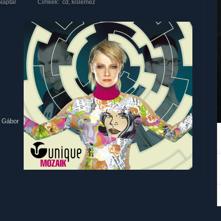
Naptár
Cimkék:
cd
,
kislemez
ó Gábor