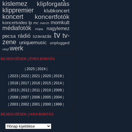
kislemez
klipforgatás
klippremier
klubkoncert
koncert
koncertfotók
momkult
koncertvideo
lp
mc
merch
médiafotók
nagylemez
müpa
tv
tv-
rádió
pecsa
szavazás
zene
uniquemusic
unplugged
werk
vinyl
BEJEGYZÉSEK | ÉVES BONTÁS
|
2025
|
2024
|
|
2023
|
2022
|
2021
|
2020
|
2019
|
|
2018
|
2017
|
2016
|
2015
|
2014
|
|
2013
|
2012
|
2011
|
2010
|
2009
|
|
2008
|
2007
|
2006
|
2005
|
2004
|
|
2003
|
2002
|
2001
|
2000
|
1999
|
BEJEGYZÉSEK | HAVI BONTÁS
ejegyzések
avi
ontás