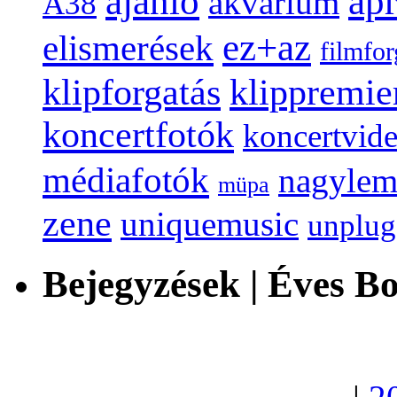
ap
ajánló
akvarium
A38
ez+az
elismerések
filmfor
klippremie
klipforgatás
koncertfotók
koncertvid
médiafotók
nagylem
müpa
zene
uniquemusic
unplu
Bejegyzések | Éves B