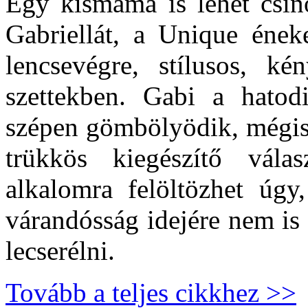
Egy kismama is lehet csin
Gabriellát, a Unique éneke
lencsevégre, stílusos, k
szettekben. Gabi a hato
szépen gömbölyödik, mégis
trükkös kiegészítő vála
alkalomra felöltözhet úgy
várandósság idejére nem is k
lecserélni.
Tovább a teljes cikkhez >>