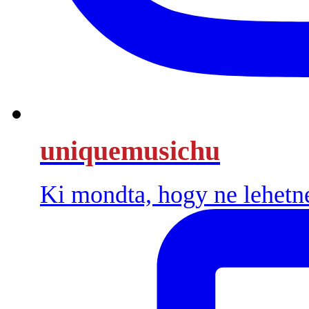
uniquemusichu
Ki mondta, hogy ne lehetn