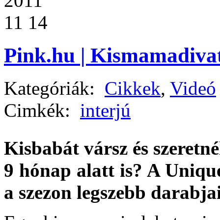
2011
11 14
Pink.hu | Kismamadivat
Kategóriák:
Cikkek
,
Videó
Cimkék:
interjú
Kisbabát vársz és szeretné
9 hónap alatt is? A Uniq
a szezon legszebb darabjai