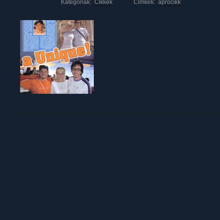
Kategóriák:
Cikkek
Cimkék:
aprócikk