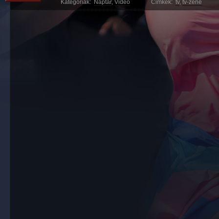
Kategóriák:
Naptár
,
Videó
Cimkék:
tv
,
tv-zene