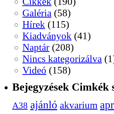
Cikkek
(190)
Galéria
(58)
Hírek
(115)
Kiadványok
(41)
Naptár
(208)
Nincs kategorizálva
(1
Videó
(158)
Bejegyzések Cimkék s
ap
ajánló
akvarium
A38