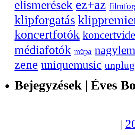
ez+az
elismerések
filmfor
klippremie
klipforgatás
koncertfotók
koncertvid
médiafotók
nagylem
müpa
zene
uniquemusic
unplu
Bejegyzések | Éves B
|
2