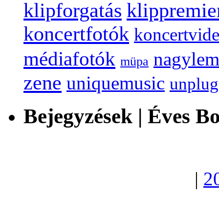
klippremie
klipforgatás
koncertfotók
koncertvid
médiafotók
nagylem
müpa
zene
uniquemusic
unplu
Bejegyzések | Éves B
|
2