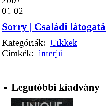
2007
01 02
Sorry | Családi látogat
Kategóriák:
Cikkek
Cimkék:
interjú
Legutóbbi kiadvány