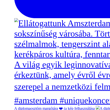
A diplomaosztóm margójára ❤️ (a kép felhasználása