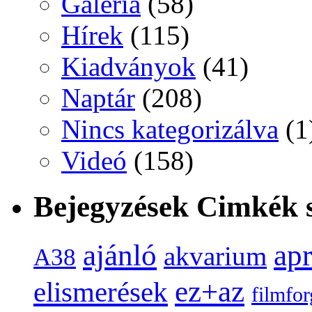
Galéria
(58)
Hírek
(115)
Kiadványok
(41)
Naptár
(208)
Nincs kategorizálva
(1
Videó
(158)
Bejegyzések Cimkék s
ap
ajánló
akvarium
A38
ez+az
elismerések
filmfor