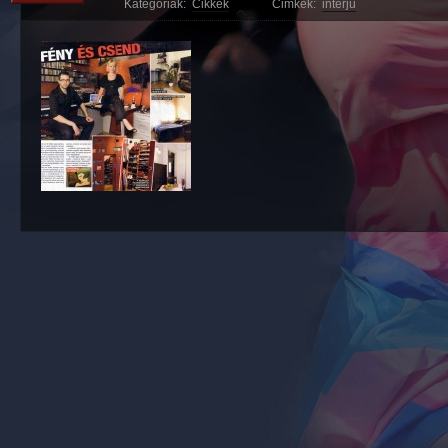
Kategóriák:
Cikkek
Cimkék:
interjú