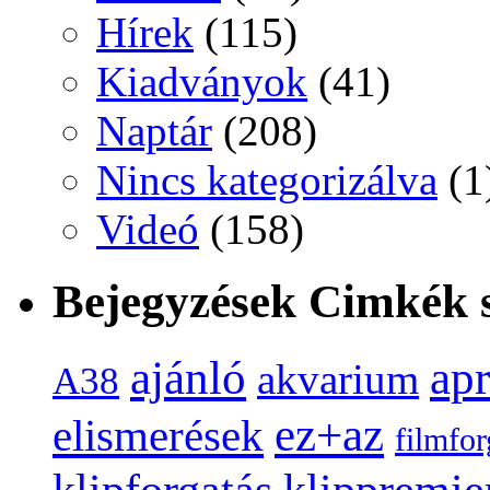
Hírek
(115)
Kiadványok
(41)
Naptár
(208)
Nincs kategorizálva
(1
Videó
(158)
Bejegyzések Cimkék s
ap
ajánló
akvarium
A38
ez+az
elismerések
filmfor
klippremie