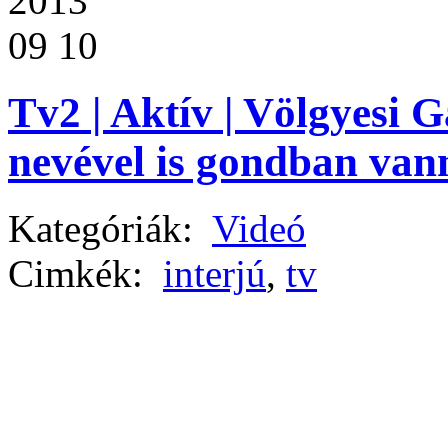
2013
09 10
Tv2 | Aktív | Völgyesi
nevével is gondban van
Kategóriák:
Videó
Cimkék:
interjú
,
tv