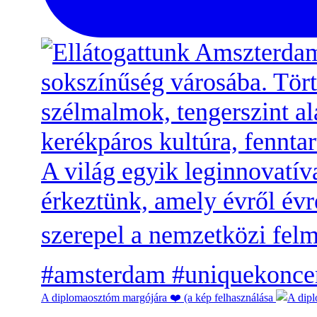
A diplomaosztóm margójára ❤️ (a kép felhasználása