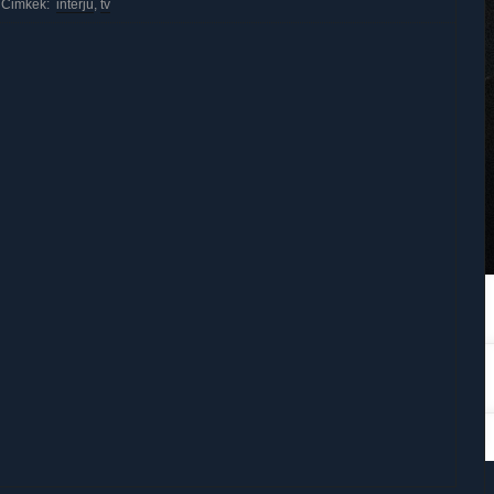
Cimkék:
interjú
,
tv