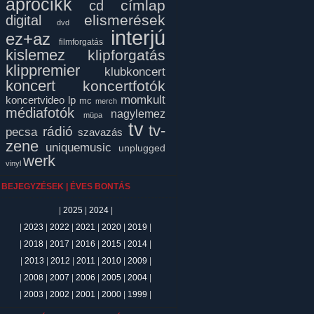
aprócikk
címlap
cd
elismerések
digital
dvd
interjú
ez+az
filmforgatás
kislemez
klipforgatás
klippremier
klubkoncert
koncert
koncertfotók
momkult
koncertvideo
lp
mc
merch
médiafotók
nagylemez
müpa
tv
tv-
rádió
pecsa
szavazás
zene
uniquemusic
unplugged
werk
vinyl
BEJEGYZÉSEK | ÉVES BONTÁS
|
2025
|
2024
|
|
2023
|
2022
|
2021
|
2020
|
2019
|
|
2018
|
2017
|
2016
|
2015
|
2014
|
|
2013
|
2012
|
2011
|
2010
|
2009
|
|
2008
|
2007
|
2006
|
2005
|
2004
|
|
2003
|
2002
|
2001
|
2000
|
1999
|