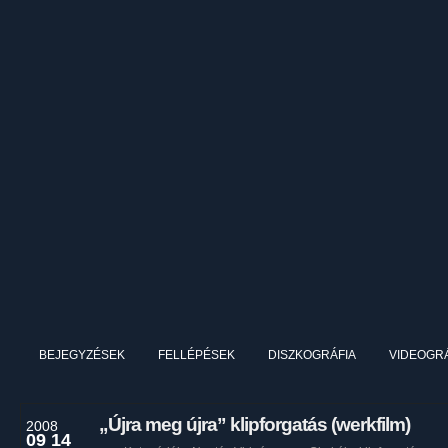
BEJEGYZÉSEK
FELLÉPÉSEK
DISZKOGRÁFIA
VIDEOGRÁ
„Újra meg újra” klipforgatás (werkfilm)
2008
09 14