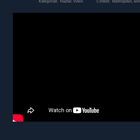
Kategóriák:
Naptár
,
Videó
Cimkék:
klipforgatás
,
wer