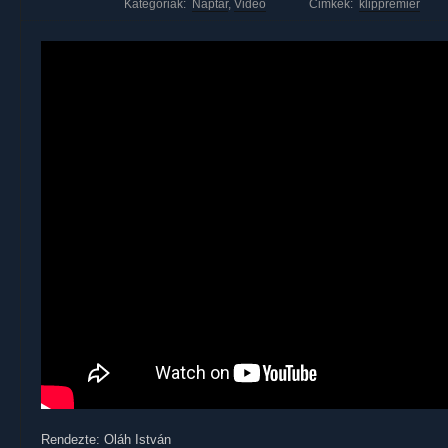
Kategóriák:
Naptár
,
Videó
Cimkék:
klippremier
Rendezte: Oláh István