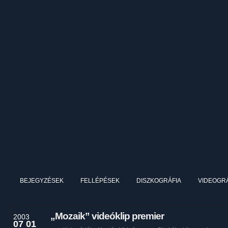
BEJEGYZÉSEK
FELLÉPÉSEK
DISZKOGRÁFIA
VIDEOGRÁ
„Mozaik” videóklip premier
2003
07 01