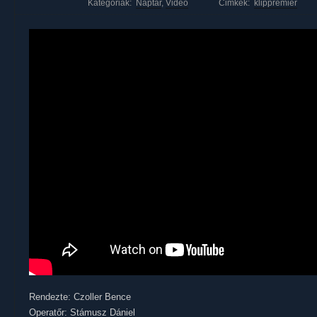
Kategóriák:
Naptár
,
Videó
Cimkék:
klippremier
Rendezte: Czoller Bence
Operatőr: Stámusz Dániel