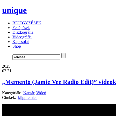
unique
BEJEGYZÉSEK
Fellépések
Diszkográfia
Videográfia
Kapcsolat
Shop
2025
02 21
„Mementó (Jamie Vee Radio Edit)” videók
Kategóriák:
Naptár
,
Videó
Cimkék:
klippremier