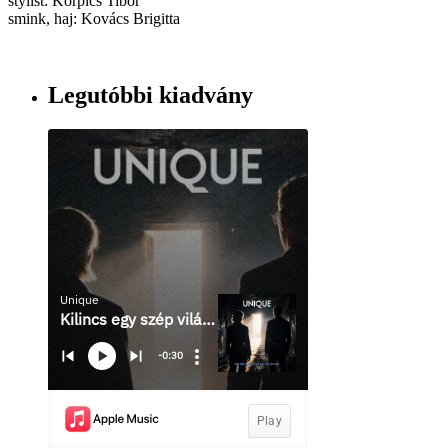
stylist: Korpics Tibor
smink, haj: Kovács Brigitta
Legutóbbi kiadvány