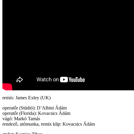
remix: James Exley (UK)
operatőr (Stúdió): D’Albini Ádám
operatőr (Florida): Kovacsics Ádám
vágó: Markó Tamás
rendező, utómunka, remix klip: Kovacsics Ádám