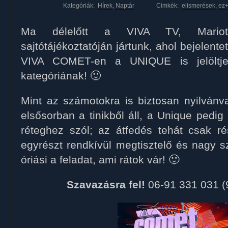
Kategóriák:
Hírek
,
Naptár
Cimkék:
elismerések
,
ez
Ma délelőtt a VIVA TV, Mariott
sajtótájékoztatóján jártunk, ahol bejelent
VIVA COMET-en a UNIQUE is jelöltje
kategóriának! 🙂
Mint az számotokra is biztosan nyilvánv
elsősorban a tinikből áll, a Unique pedi
réteghez szól; az átfedés tehát csak r
egyrészt rendkívül megtisztelő és nagy s
óriási a feladat, ami rátok vár! 🙂
Szavazásra fel!
06-91 331 031 (9