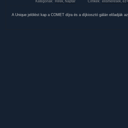
Kategóriák:
Hírek
,
Naptár
Cimkék:
elismerések
,
ez
A Unique jelölést kap a COMET díjra és a díjkiosztó gálán előadják az