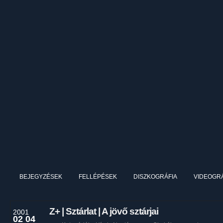
BEJEGYZÉSEK
FELLÉPÉSEK
DISZKOGRÁFIA
VIDEOGRÁ
Z+ | Sztárlat | A jövő sztárjai
2001
02 04