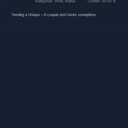
Kategóriák:
Hírek
,
Naptár
Cimkék:
ez+az
,
tv
Vendég a Unique – A csapat első tévés szereplése