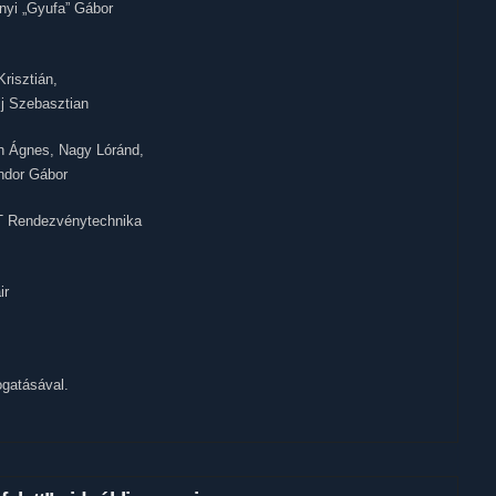
nyi „Gyufa” Gábor
risztián,
ij Szebasztian
h Ágnes, Nagy Lóránd,
ndor Gábor
T Rendezvénytechnika
ir
ogatásával.