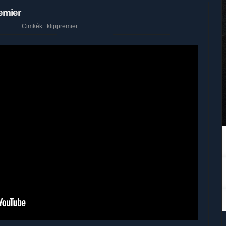
emier
Cimkék:
klippremier