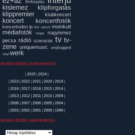
ez+az
filmforgatás
kislemez
klipforgatás
klippremier
klubkoncert
koncert
koncertfotók
momkult
koncertvideo
lp
mc
merch
médiafotók
nagylemez
müpa
tv
tv-
rádió
pecsa
szavazás
zene
uniquemusic
unplugged
werk
vinyl
BEJEGYZÉSEK | ÉVES BONTÁS
|
2025
|
2024
|
|
2023
|
2022
|
2021
|
2020
|
2019
|
|
2018
|
2017
|
2016
|
2015
|
2014
|
|
2013
|
2012
|
2011
|
2010
|
2009
|
|
2008
|
2007
|
2006
|
2005
|
2004
|
|
2003
|
2002
|
2001
|
2000
|
1999
|
BEJEGYZÉSEK | HAVI BONTÁS
ejegyzések
avi