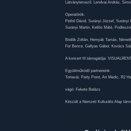
Látványtervező: Lendvai András, Simo
Operatőrök:
Pethő Dávid, Surányi József, Surányi K
Surányi Martin, Kellős Máté, Podleszn
Bödők Zoltán, Hernyák Tamás, Német
Für Bence, Gallyas Gábor, Kovács Sá
A koncert fő támogatója: VISUALREN
Együttműködő partnereink:
Tortavár, Party Point, Art Medic, R2 Ha
vágó: Fekete Balázs
Készült a Nemzeti Kulturális Alap tám