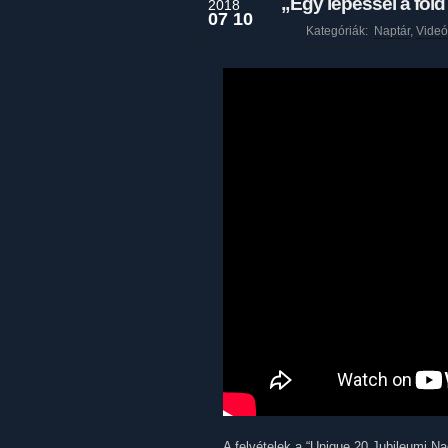
„Egy lépéssel a föld 
2018
07 10
Kategóriák:
Naptár
,
Videó
A felvételek a “Unique 20 Jubileumi N