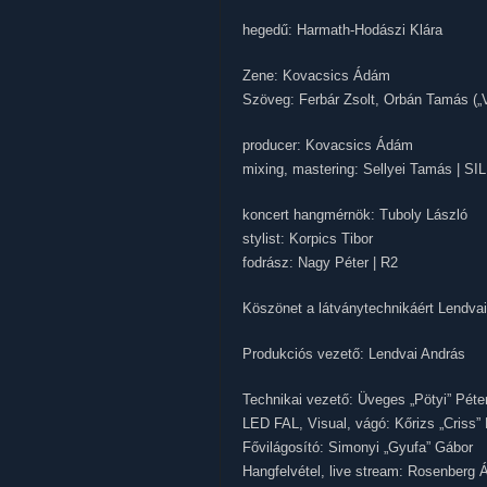
hegedű: Harmath-Hodászi Klára
Zene: Kovacsics Ádám
Szöveg: Ferbár Zsolt, Orbán Tamás („V
producer: Kovacsics Ádám
mixing, mastering: Sellyei Tamás | SI
koncert hangmérnök: Tuboly László
stylist: Korpics Tibor
fodrász: Nagy Péter | R2
Köszönet a látványtechnikáért Lendv
Produkciós vezető: Lendvai András
Technikai vezető: Üveges „Pötyi” Péte
LED FAL, Visual, vágó: Kőrizs „Criss” 
Fővilágosító: Simonyi „Gyufa” Gábor
Hangfelvétel, live stream: Rosenberg