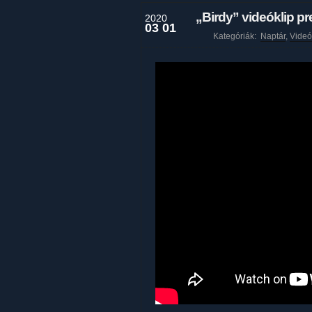
„Birdy” videóklip pr
2020
03 01
Kategóriák:
Naptár
,
Videó