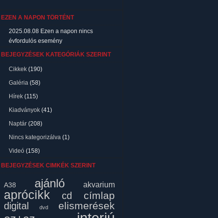
EZEN A NAPON TÖRTÉNT
2025.08.08
Ezen a napon nincs
évfordulós esemény
BEJEGYZÉSEK KATEGÓRIÁK SZERINT
Cikkek
(190)
Galéria
(58)
Hírek
(115)
Kiadványok
(41)
Naptár
(208)
Nincs kategorizálva
(1)
Videó
(158)
BEJEGYZÉSEK CIMKÉK SZERINT
ajánló
akvarium
A38
aprócikk
címlap
cd
elismerések
digital
dvd
interjú