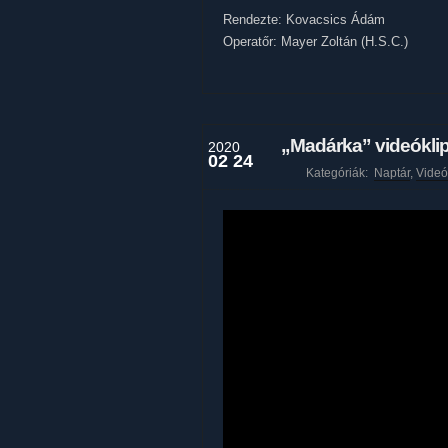
Rendezte: Kovacsics Ádám
Operatőr: Mayer Zoltán (H.S.C.)
„Madárka” videóklip
2020
02 24
Kategóriák:
Naptár
,
Videó