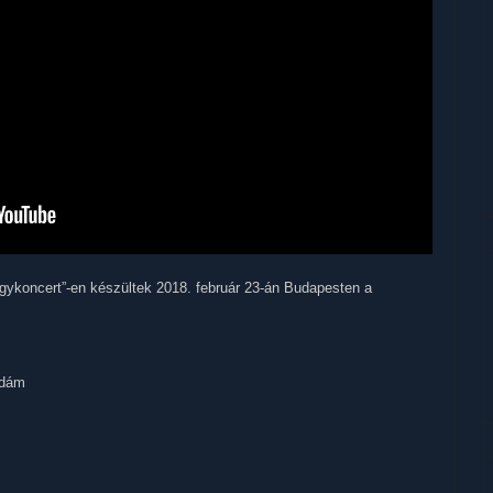
agykoncert”-en készültek 2018. február 23-án Budapesten a
Ádám
B
|
H