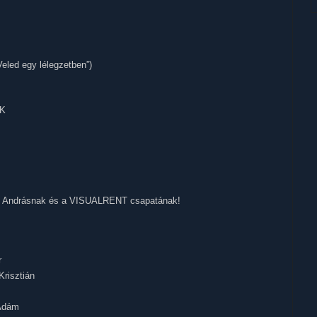
B
eled egy lélegzetben”)
LK
ai Andrásnak és a VISUALRENT csapatának!
r
Krisztián
 Ádám