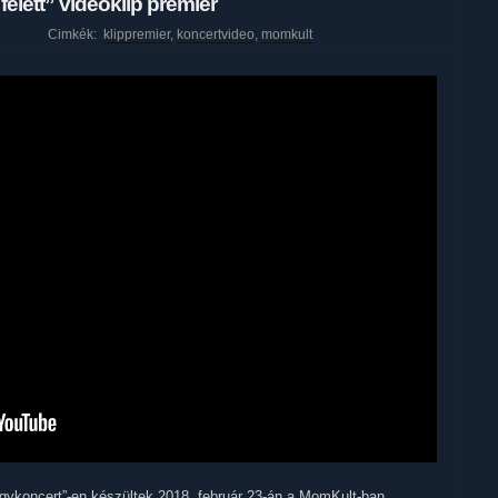
felett” videóklip premier
Cimkék:
klippremier
,
koncertvideo
,
momkult
agykoncert”-en készültek 2018. február 23-án a MomKult-ban.