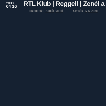
RTL Klub | Reggeli | Zenél 
2008
04 16
Kategóriák:
Naptár
,
Videó
Cimkék:
tv
,
tv-zene