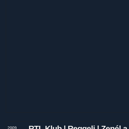
RTL Klub | Reggeli | Zenél 
2009