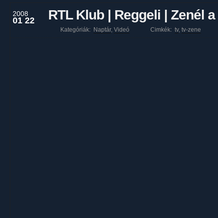
RTL Klub | Reggeli | Zenél 
2008
01 22
Kategóriák:
Naptár
,
Videó
Cimkék:
tv
,
tv-zene