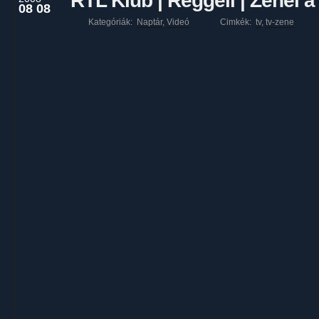
RTL Klub | Reggeli | Zenél 
08 08
Kategóriák:
Naptár
,
Videó
Cimkék:
tv
,
tv-zene