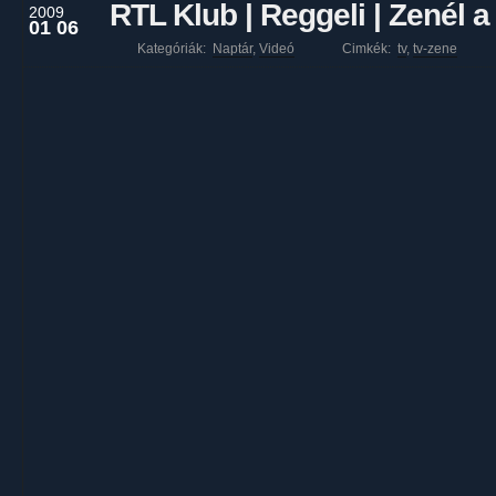
RTL Klub | Reggeli | Zenél 
2009
01 06
Kategóriák:
Naptár
,
Videó
Cimkék:
tv
,
tv-zene