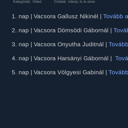
Kategóriák:
Videó
Cimkék:
interjú
,
tv
,
tv-zene
1. nap | Vacsora Gallusz Nikinél |
Tovább a
2. nap | Vacsora Dömsödi Gábornál |
Tová
3. nap | Vacsora Onyutha Juditnál |
Tovább
4. nap | Vacsora Harsányi Gábornál |
Tová
5. nap | Vacsora Völgyesi Gabinál |
Tovább