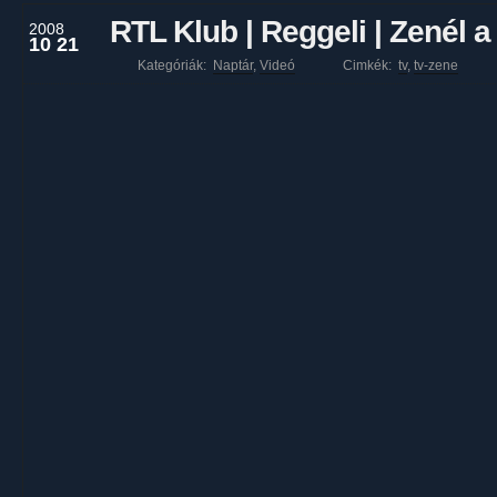
RTL Klub | Reggeli | Zenél 
2008
10 21
Kategóriák:
Naptár
,
Videó
Cimkék:
tv
,
tv-zene