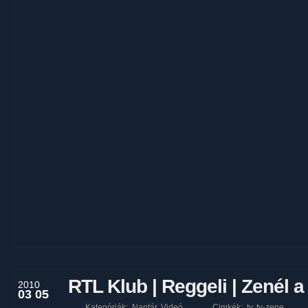
RTL Klub | Reggeli | Zenél 
2010
03 05
Kategóriák:
Naptár
,
Videó
Cimkék:
tv
,
tv-zene