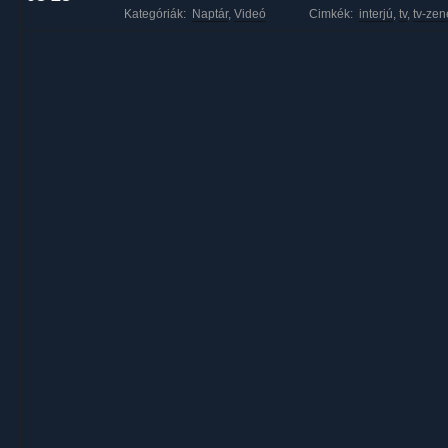
Kategóriák:
Naptár
,
Videó
Cimkék:
interjú
,
tv
,
tv-zen