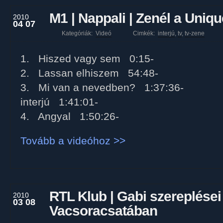
M1 | Nappali | Zenél a Uniqu
2010
04 07
Kategóriák:
Videó
Cimkék:
interjú
,
tv
,
tv-zene
1. Hiszed vagy sem 0:15-
2. Lassan elhiszem 54:48-
3. Mi van a nevedben? 1:37:36-
interjú 1:41:01-
4. Angyal 1:50:26-
Tovább a videóhoz >>
RTL Klub | Gabi szereplései
2010
03 08
Vacsoracsatában